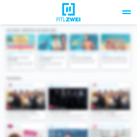
Unsere Top-Formate
TV-Programm
Sendungen A-Z
Musik & Events
Spiele