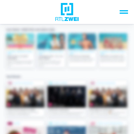
Unsere Top-Formate
TV-Programm
Sendungen A-Z
Musik & Events
Spiele