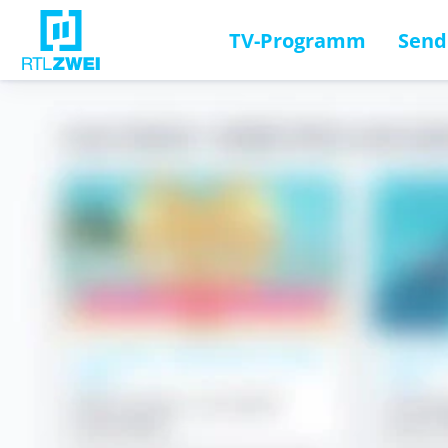
TV-Programm
Send