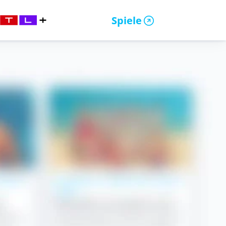
Spiele