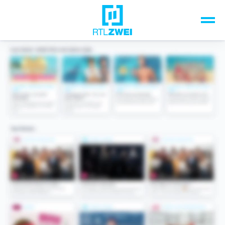
Unsere Top-Formate
TV-Programm
Sendungen A-Z
Musik & Events
Spiele