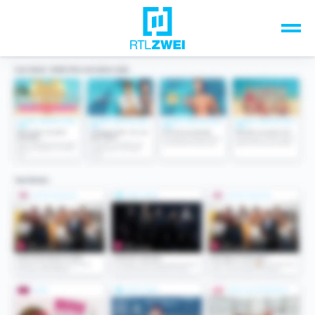
Unsere Top-Formate
TV-Programm
Sendungen A-Z
Musik & Events
Spiele