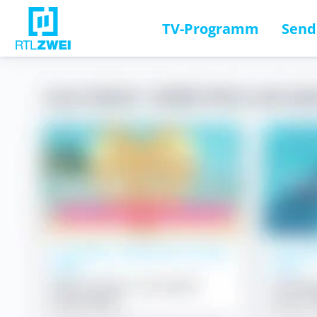
TV-Programm
Send