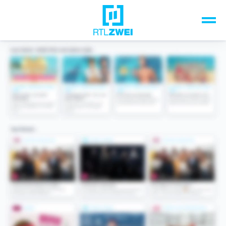
Unsere Top-Formate
TV-Programm
Sendungen A-Z
Musik & Events
Spiele