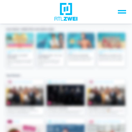
Unsere Top-Formate
TV-Programm
Sendungen A-Z
Musik & Events
Spiele