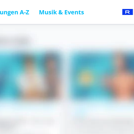
ungen A-Z
Musik & Events