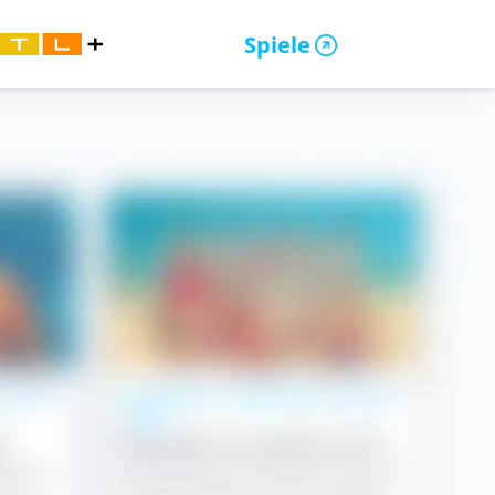
Spiele