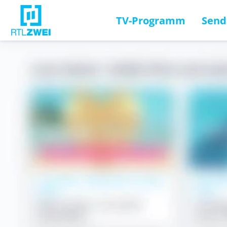
TV-Programm
Send