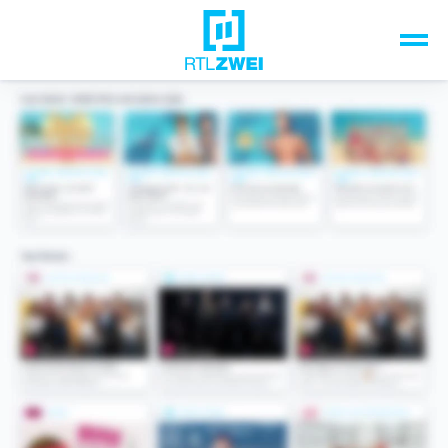
Unsere Top-Formate
TV-Programm
Sendungen A-Z
Musik & Events
Spiele