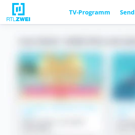
TV-Programm
Send