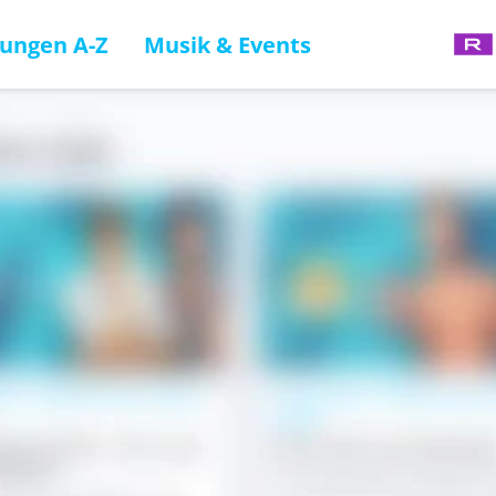
ungen A-Z
Musik & Events