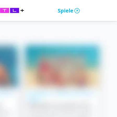
Spiele