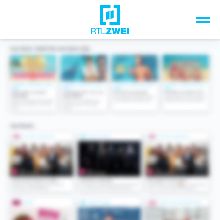
Unsere Top-Formate
TV-Programm
Sendungen A-Z
Musik & Events
Spiele