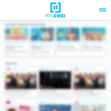
Unsere Top-Formate
TV-Programm
Sendungen A-Z
Musik & Events
Spiele