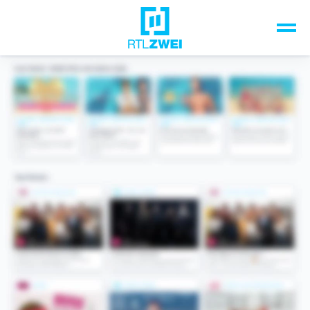
Unsere Top-Formate
TV-Programm
Sendungen A-Z
Musik & Events
Spiele