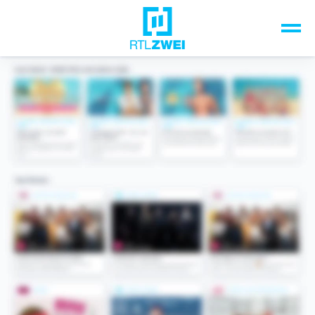
Unsere Top-Formate
TV-Programm
Sendungen A-Z
Musik & Events
Spiele