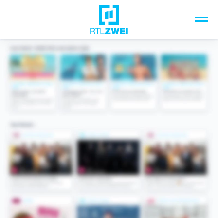
Unsere Top-Formate
TV-Programm
Sendungen A-Z
Musik & Events
Spiele