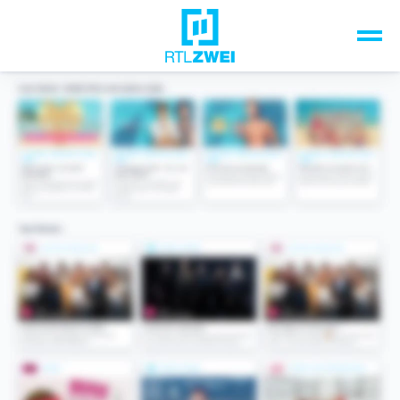
Unsere Top-Formate
TV-Programm
Sendungen A-Z
Musik & Events
Spiele