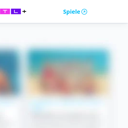
Spiele