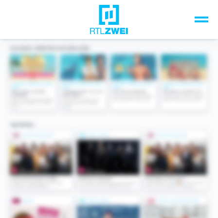
Unsere Top-Formate
TV-Programm
Sendungen A-Z
Musik & Events
Spiele