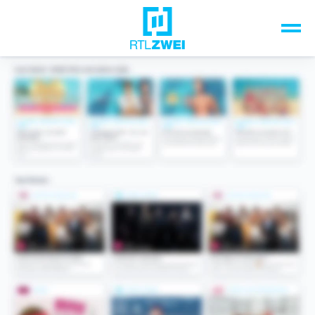
Unsere Top-Formate
TV-Programm
Sendungen A-Z
Musik & Events
Spiele