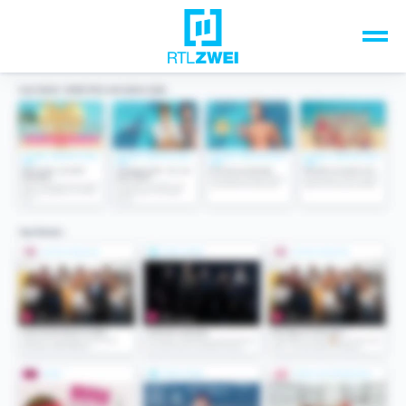
Unsere Top-Formate
TV-Programm
Sendungen A-Z
Musik & Events
Spiele