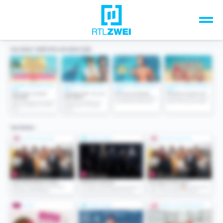
Unsere Top-Formate
TV-Programm
Sendungen A-Z
Musik & Events
Spiele