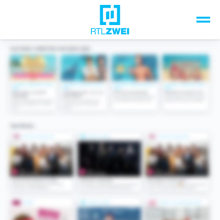
Unsere Top-Formate
TV-Programm
Sendungen A-Z
Musik & Events
Spiele