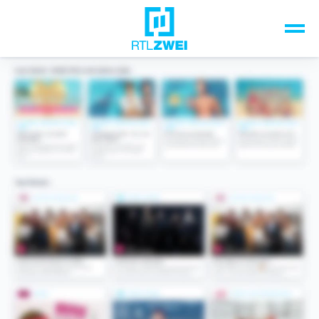
Unsere Top-Formate
TV-Programm
Sendungen A-Z
Musik & Events
Spiele