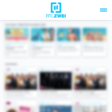
Unsere Top-Formate
TV-Programm
Sendungen A-Z
Musik & Events
Spiele