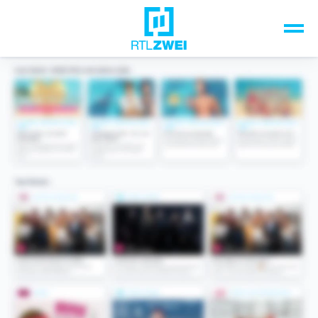
Unsere Top-Formate
TV-Programm
Sendungen A-Z
Musik & Events
Spiele