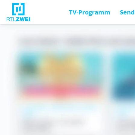
TV-Programm
Send