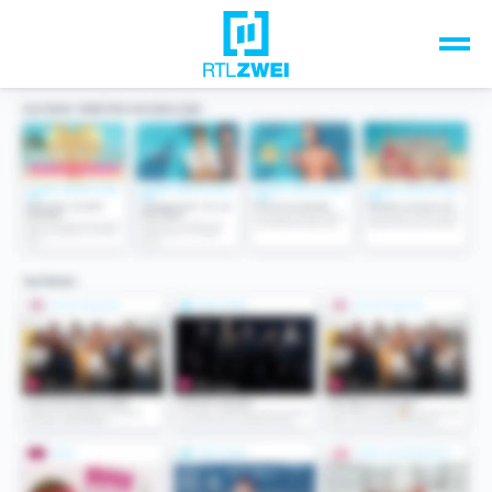
Unsere Top-Formate
TV-Programm
Sendungen A-Z
Musik & Events
Spiele