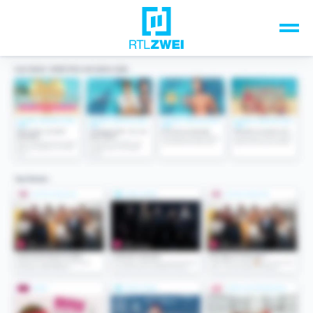
Unsere Top-Formate
TV-Programm
Sendungen A-Z
Musik & Events
Spiele