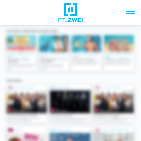
Unsere Top-Formate
TV-Programm
Sendungen A-Z
Musik & Events
Spiele