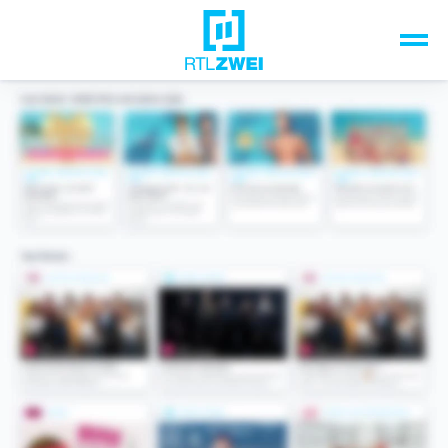
Unsere Top-Formate
TV-Programm
Sendungen A-Z
Musik & Events
Spiele