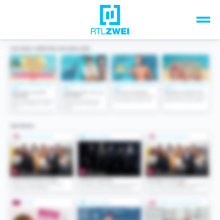
Unsere Top-Formate
TV-Programm
Sendungen A-Z
Musik & Events
Spiele