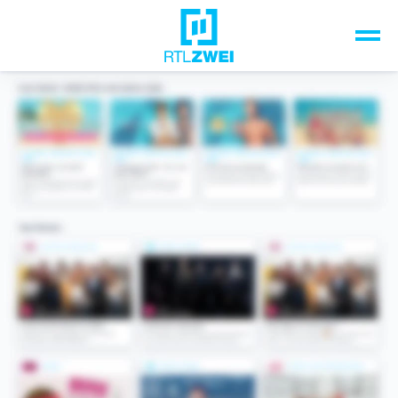
Unsere Top-Formate
TV-Programm
Sendungen A-Z
Musik & Events
Spiele