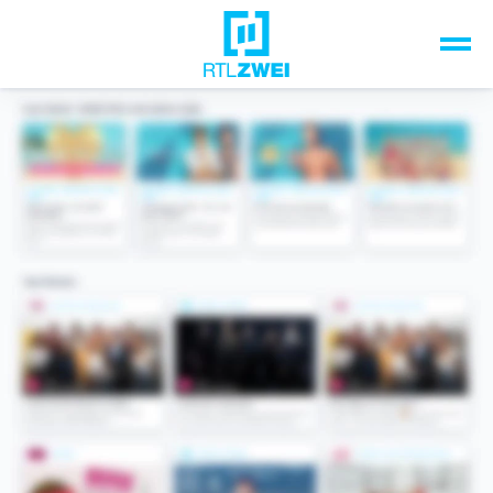
Unsere Top-Formate
TV-Programm
Sendungen A-Z
Musik & Events
Spiele