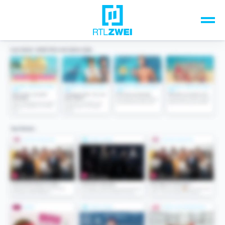
Unsere Top-Formate
TV-Programm
Sendungen A-Z
Musik & Events
Spiele