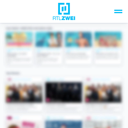
Unsere Top-Formate
TV-Programm
Sendungen A-Z
Musik & Events
Spiele