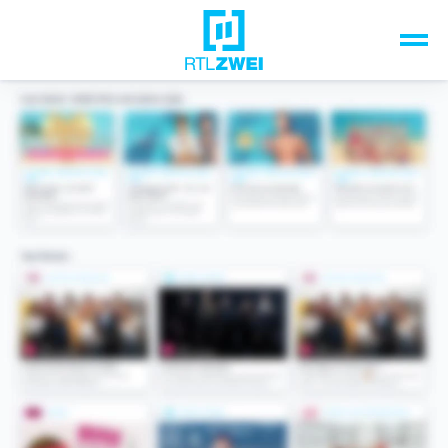
Unsere Top-Formate
TV-Programm
Sendungen A-Z
Musik & Events
Spiele