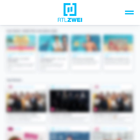
Unsere Top-Formate
TV-Programm
Sendungen A-Z
Musik & Events
Spiele