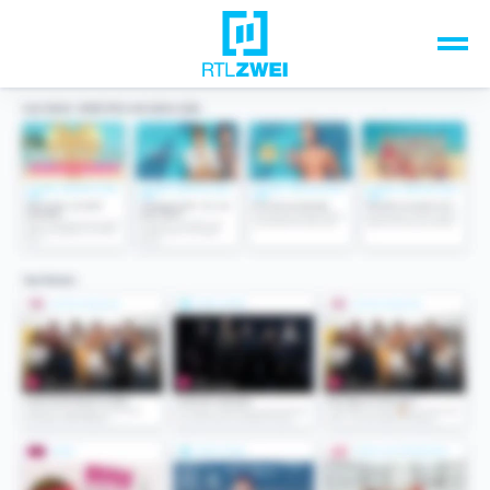
Unsere Top-Formate
TV-Programm
Sendungen A-Z
Musik & Events
Spiele