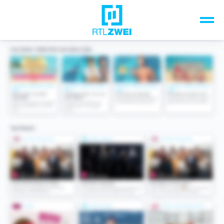
Unsere Top-Formate
TV-Programm
Sendungen A-Z
Musik & Events
Spiele