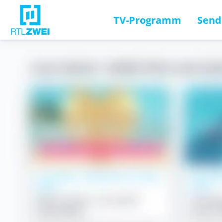
TV-Programm
Send