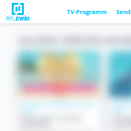
TV-Programm
Send