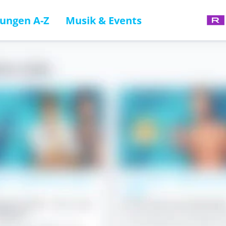
ungen A-Z
Musik & Events