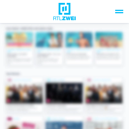
Unsere Top-Formate
TV-Programm
Sendungen A-Z
Musik & Events
Spiele