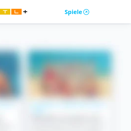
Spiele