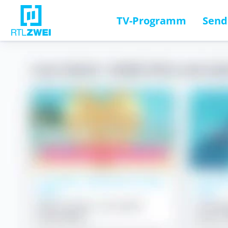
TV-Programm
Send