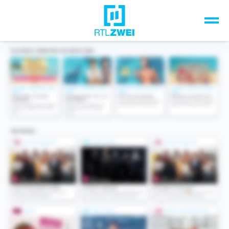
Unsere Top-Formate
TV-Programm
Sendungen A-Z
Musik & Events
Spiele