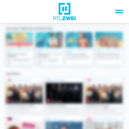
Unsere Top-Formate
TV-Programm
Sendungen A-Z
Musik & Events
Spiele