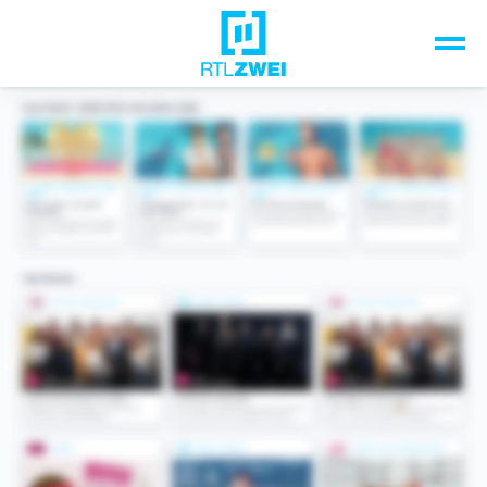
Unsere Top-Formate
TV-Programm
Sendungen A-Z
Musik & Events
Spiele