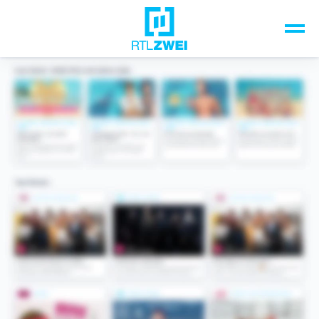
Unsere Top-Formate
TV-Programm
Sendungen A-Z
Musik & Events
Spiele