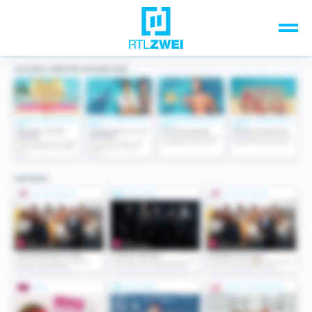
Unsere Top-Formate
TV-Programm
Sendungen A-Z
Musik & Events
Spiele